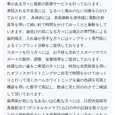
事がある方々に最新の医療サービスを行っております。
来院される方全員には、なるべく痛みのない治療を心がけ
ております。 具体的には、表面麻酔を塗布後に電動注射
器等を用いて細い針で時間をかけてゆっくりと麻酔をして
いきます。歯並びの気になる方々には矯正の専門医による
歯列矯正、入れ歯が苦手な方々にはインプラント専門医に
よるインプラント治療をご提供しております。
スポーツを行う方々には、お子様も含めてスポーツマウス
ガードの製作、調整、栄養指導をご提供しております。
綺麗な白い歯をご希望の方々には、特別な光照射器を用い
たオフィスホワイトニングやご自宅で時間をかけてゆっく
りと行って頂くホームホワイトニングを歯の色調を写真と
機器を用いた数字で表記し、数値と見た目の白さでご確認
して頂いております。
歯周病が気になるあるいは心配な方々には、口腔内規格写
真撮影法で (デジタルカメラで) お口の中の記録を取りなが
ら行う歯科衛生士による歯周病治療とメインテナンスをご