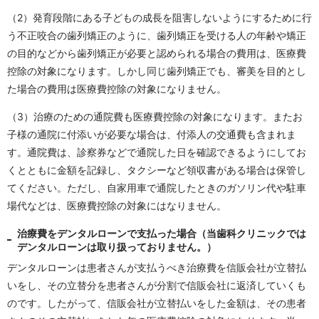
（2）発育段階にある子どもの成長を阻害しないようにするために行
う不正咬合の歯列矯正のように、歯列矯正を受ける人の年齢や矯正
の目的などから歯列矯正が必要と認められる場合の費用は、医療費
控除の対象になります。しかし同じ歯列矯正でも、審美を目的とし
た場合の費用は医療費控除の対象になりません。
（3）治療のための通院費も医療費控除の対象になります。またお
子様の通院に付添いが必要な場合は、付添人の交通費も含まれま
す。通院費は、診察券などで通院した日を確認できるようにしてお
くとともに金額を記録し、タクシーなど領収書がある場合は保管し
てください。ただし、自家用車で通院したときのガソリン代や駐車
場代などは、医療費控除の対象にはなりません。
治療費をデンタルローンで支払った場合（当歯科クリニックでは
デンタルローンは取り扱っておりません。）
デンタルローンは患者さんが支払うべき治療費を信販会社が立替払
いをし、その立替分を患者さんが分割で信販会社に返済していくも
のです。したがって、信販会社が立替払いをした金額は、その患者