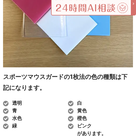
スポーツマウスガードの1枚法の
色の種類は下
記になります。
透明
白
青
黄色
水色
橙色
緑
ピンク
があります。