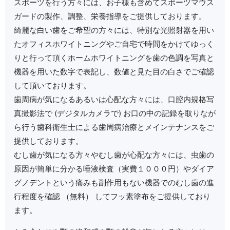
スポーツを行う方々には、お子様も含めてスポーツマウス
ガードの製作、調整、栄養指導をご提供しております。
綺麗な白い歯をご希望の方々には、特別な光照射器を用い
たオフィスホワイトニングやご自宅で時間をかけてゆっく
りと行って頂くホームホワイトニングを歯の色調を写真と
機器を用いた数字で表記し、数値と見た目の白さでご確認
して頂いております。
歯周病が気になるあるいは心配な方々には、口腔内規格写
真撮影法で (デジタルカメラで) お口の中の記録を取りなが
ら行う歯科衛生士による歯周病治療とメインテナンスをご
提供しております。
むし歯が気になる方々やむし歯が心配な方々には、虫歯の
原因が簡単に分かる唾液検査（実費１０００円）やダイア
グノデントという痛みも副作用もない機器でのむし歯の進
行程度を確認 （無料） してフッ素塗布をご提供しており
ます。