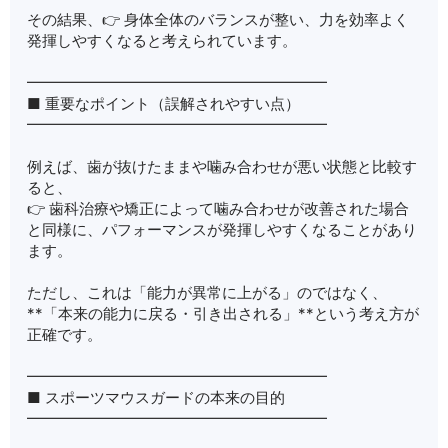
その結果、👉 身体全体のバランスが整い、力を効率よく
発揮しやすくなると考えられています。
━━━━━━━━━━━━━━━━━━━━
■ 重要なポイント（誤解されやすい点）
━━━━━━━━━━━━━━━━━━━━
例えば、歯が抜けたままや噛み合わせが悪い状態と比較す
ると、
👉 歯科治療や矯正によって噛み合わせが改善された場合
と同様に、パフォーマンスが発揮しやすくなることがあり
ます。
ただし、これは「能力が異常に上がる」のではなく、
**「本来の能力に戻る・引き出される」**という考え方が
正確です。
━━━━━━━━━━━━━━━━━━━━
■ スポーツマウスガードの本来の目的
━━━━━━━━━━━━━━━━━━━━