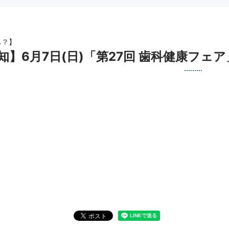
も？】
知】6月7日(日)「第27回 歯科健康フ