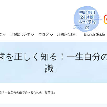
て
当院について
ブログ
お問い合わせ
English Guide
むし歯を正しく知る！一生自分
識」
知る！一生自分の歯で食べるための「新常識」