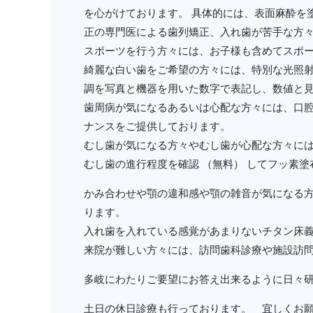
を心がけております。 具体的には、表面麻酔を
正の専門医による歯列矯正、入れ歯が苦手な方
スポーツを行う方々には、お子様も含めてスポ
綺麗な白い歯をご希望の方々には、特別な光照
調を写真と機器を用いた数字で表記し、数値と
歯周病が気になるあるいは心配な方々には、口腔
ナンスをご提供しております。
むし歯が気になる方々やむし歯が心配な方々に
むし歯の進行程度を確認 （無料） してフッ素
かみ合わせや顎の違和感や顎の雑音が気になる方
ります。
入れ歯を入れている感覚があまりないチタン床
来院が難しい方々には、訪問歯科診療や施設訪
多岐にわたりご要望にお答え出来るように日々
土日の休日診療も行っております。 宜しくお