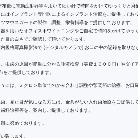
塗布後に電動注射器等を用いて細い針で時間をかけてゆっくりと麻
々にはインプラント専門医によるインプラント治療をご提供してお
ーツマウスガードの製作、調整、栄養指導をご提供しております。
射器を用いたオフィスホワイトニングやご自宅で時間をかけてゆっ
見た目の白さでご確認して頂いております。
内規格写真撮影法で (デジタルカメラで) お口の中の記録を取り
は、虫歯の原因が簡単に分かる唾液検査（実費１０００円）やダイ
塗布をご提供しております。
々には、ミクロン単位でのかみ合わせ調整や顎関節の治療、お口周
義歯、見た目が気になる方には、金具がない入れ歯治療をご提供し
問歯科診療等をご案内しご提供しております。
研鑽に努めております。
願い致します。